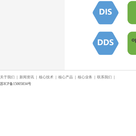
关于我们
|
新闻资讯
|
核心技术
|
核心产品
|
核心业务
|
联系我们
|
苏ICP备15005834号