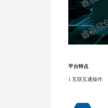
平台特点
1 互联互通操作